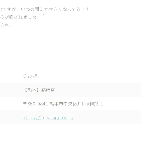
たのですが、いつの間にか大きくなってる！！
らが癒されました＾＾
じみ。
りお 様
【熊本】藤崎宮
〒860-0841 熊本市中央区井川淵町3-1
https://fujisakigu.or.jp/