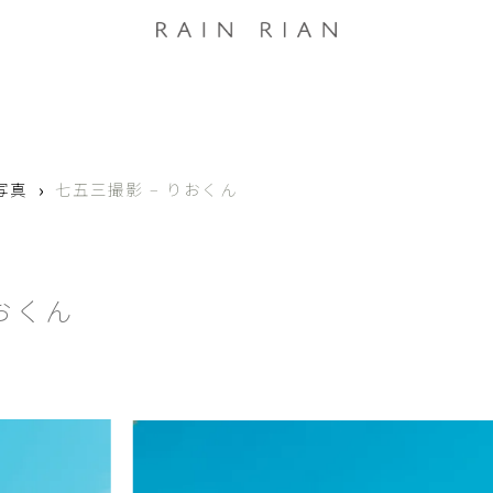
›
写真
七五三撮影 – りおくん
おくん